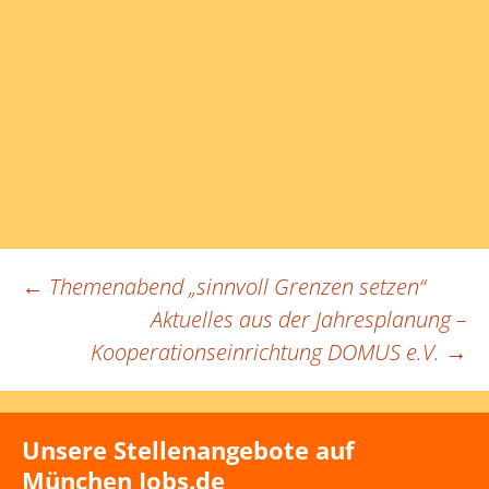
Beitragsnavigation
←
Themenabend „sinnvoll Grenzen setzen“
Aktuelles aus der Jahresplanung –
Kooperationseinrichtung DOMUS e.V.
→
Unsere Stellenangebote auf
München Jobs.de