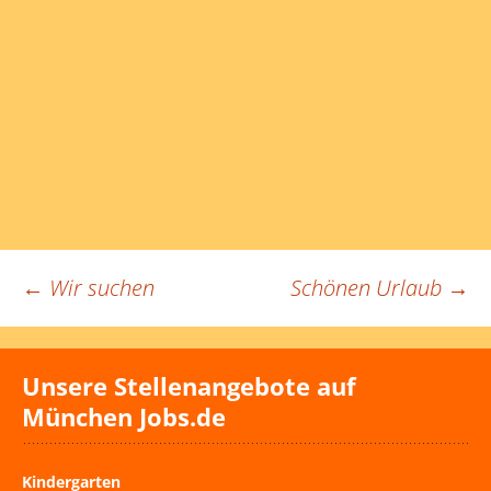
Beitragsnavigation
←
Wir suchen
Schönen Urlaub
→
Unsere Stellenangebote auf
München Jobs.de
Kindergarten