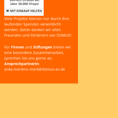
Viele Projekte können nur durch Ihre
laufenden Spenden verwirklicht
werden, daher danken wir allen
Freunden und Förderern von DOMUS!
Für
Firmen
und
Stiftungen
bieten wir
eine besondere Zusammenarbeit,
sprechen Sie uns gerne an,
Ansprechpartnerin:
anke.martens-merk@domus-ev.de