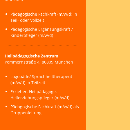
Kontakt
Pädagogische Fachkraft (m/w/d) in
Teil- oder Vollzeit
Pädagogische Ergänzungskraft /
Kinderpfleger (m/w/d)
Heilpädagogische Zentrum
Pommernstraße 4, 80809 München
Logopäde/ Sprachheiltherapeut
(m/w/d) in Teilzeit
Erzieher, Heilpädagoge,
Heilerziehungspfleger (m/w/d)
Pädagogische Fachkraft (m/w/d) als
Gruppenleitung