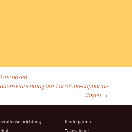
Osterhasen
rationseinrichtung am Christoph-Rapparini-
Bogen
→
perationseinrichtung
Kindergarten
ebot
Tagesablauf