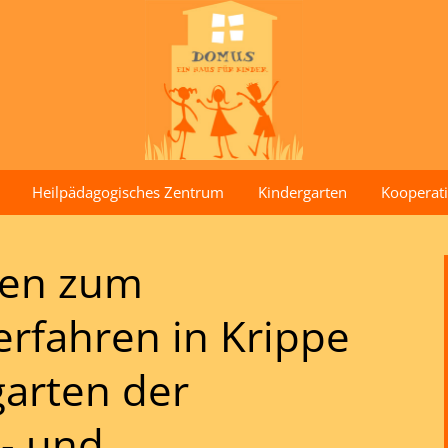
Heilpädagogisches Zentrum
Kindergarten
Kooperati
nen zum
rfahren in Krippe
arten der
s- und