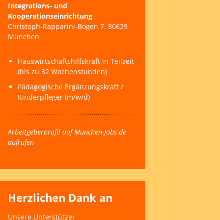
Integrations- und
Kooperationseinrichtung
Christoph-Rapparini-Bogen 7, 80639
München
Hauswirtschaftshilfskraft in Teilzeit
(bis zu 32 Wochenstunden)
Pädagogische Ergänzungskraft /
Kinderpfleger (m/w/d)
Arbeitgeberprofil auf München-Jobs.de
aufrufen
Herzlichen Dank an
Unsere Unterstützer