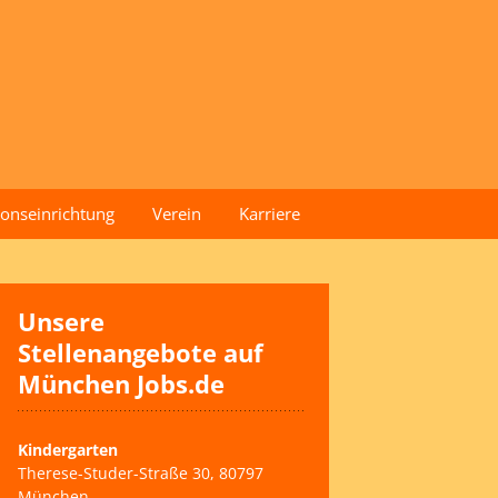
onseinrichtung
Verein
Karriere
Geschichte
Leitbild
Unsere
Stellenangebote auf
Vorstand der Stiftung
München Jobs.de
Satzung
Kindergarten
Spenden
Therese-Studer-Straße 30, 80797
München