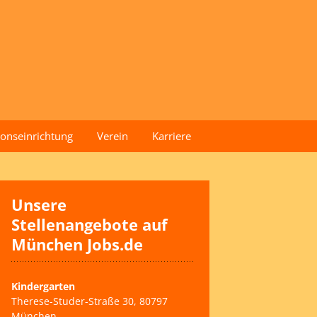
onseinrichtung
Verein
Karriere
Geschichte
Leitbild
Unsere
Stellenangebote auf
Vorstand der Stiftung
München Jobs.de
Satzung
Kindergarten
Spenden
Therese-Studer-Straße 30, 80797
München