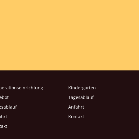
perationseinrichtung
Kindergarten
ebot
Tagesablauf
esablauf
Anfahrt
ahrt
Kontakt
takt