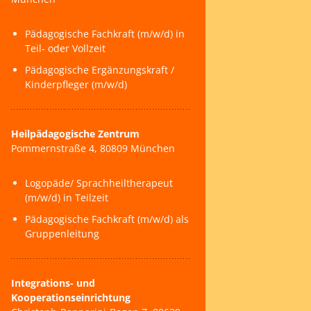
Kontakt
Pädagogische Fachkraft (m/w/d) in
Teil- oder Vollzeit
Pädagogische Ergänzungskraft /
Kinderpfleger (m/w/d)
Heilpädagogische Zentrum
Pommernstraße 4, 80809 München
Logopäde/ Sprachheiltherapeut
(m/w/d) in Teilzeit
Pädagogische Fachkraft (m/w/d) als
Gruppenleitung
Integrations- und
Kooperationseinrichtung