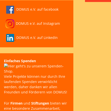
DOMUS e.V. auf facebook
DOMUS e.V. auf Instagram
DOMUS e.V. auf LinkedIn
Einfaches Spenden
Viele Projekte können nur durch Ihre
laufenden Spenden verwirklicht
werden, daher danken wir allen
Freunden und Förderern von DOMUS!
Für
Firmen
und
Stiftungen
bieten wir
eine besondere Zusammenarbeit,