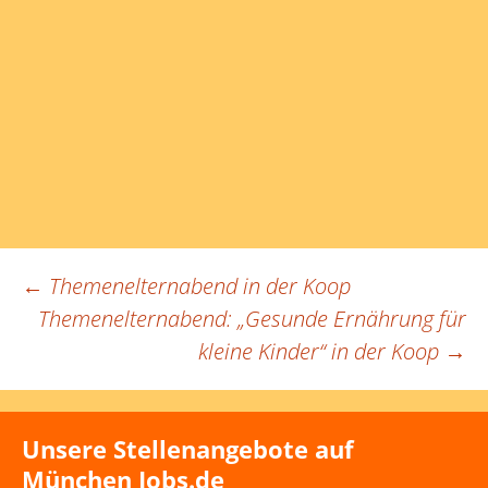
Beitragsnavigation
←
Themenelternabend in der Koop
Themenelternabend: „Gesunde Ernährung für
kleine Kinder“ in der Koop
→
Unsere Stellenangebote auf
München Jobs.de