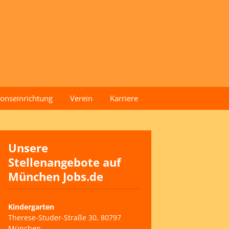
onseinrichtung
Verein
Karriere
Geschichte
Leitbild
Unsere
Stellenangebote auf
Vorstand der Stiftung
München Jobs.de
Satzung
Kindergarten
Spenden
Therese-Studer-Straße 30, 80797
München