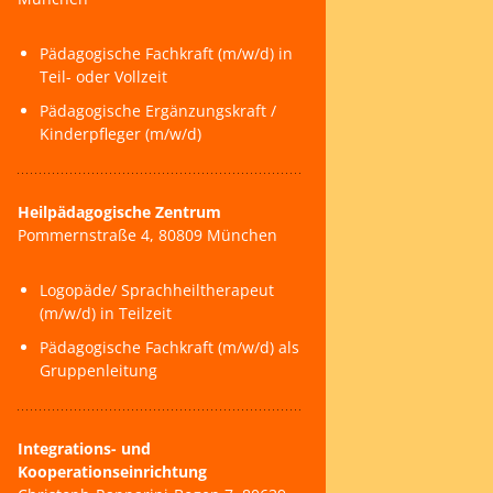
Kontakt
Pädagogische Fachkraft (m/w/d) in
Teil- oder Vollzeit
Pädagogische Ergänzungskraft /
Kinderpfleger (m/w/d)
Heilpädagogische Zentrum
Pommernstraße 4, 80809 München
Logopäde/ Sprachheiltherapeut
(m/w/d) in Teilzeit
Pädagogische Fachkraft (m/w/d) als
Gruppenleitung
Integrations- und
Kooperationseinrichtung