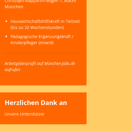
Christoph-Rapparini-Bogen 7, 80639
München
Hauswirtschaftshilfskraft in Teilzeit
(bis zu 32 Wochenstunden)
Pädagogische Ergänzungskraft /
Kinderpfleger (m/w/d)
Arbeitgeberprofil auf München-Jobs.de
aufrufen
Herzlichen Dank an
Unsere Unterstützer