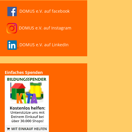
DOMUS e.V. auf facebook
DOMUS e.V. auf Instagram
DOMUS e.V. auf LinkedIn
Einfaches Spenden